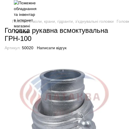
Пожежні стволи, крани, гідранти, з'єднувальні головки
Головк
Головка рукавна всмоктувальна
ГРН-100
Артикул:
50020
Написати відгук