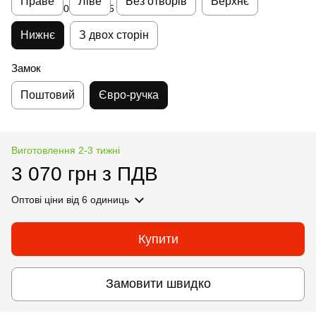
Праве
Ліве
Без отворів
Верхнє
Нижнє
З двох сторін
Замок
Поштовий
Євро-ручка
Виготовлення 2-3 тижні
3 070 грн з ПДВ
Оптові ціни
від 6 одиниць
Купити
Замовити швидко