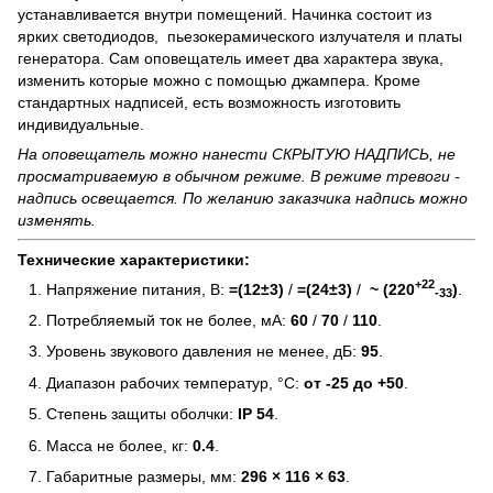
устанавливается внутри помещений. Начинка состоит из
ярких светодиодов, пьезокерамического излучателя и платы
генератора. Сам оповещатель имеет два характера звука,
изменить которые можно с помощью джампера. Кроме
стандартных надписей, есть возможность изготовить
индивидуальные.
На оповещатель можно нанести СКРЫТУЮ НАДПИСЬ, не
просматриваемую в обычном режиме. В режиме тревоги -
надпись освещается. По желанию заказчика надпись можно
изменять.
Технические характеристики:
+22
Напряжение питания, В:
=(12±3)
/
=(24±3)
/
~ (220
)
.
-33
Потребляемый ток не более, мА:
60
/
70
/
110
.
Уровень звукового давления не менее, дБ:
95
.
Диапазон рабочих температур, °С:
от -25 до +50
.
Степень защиты оболчки:
IP 54
.
Масса не более, кг:
0.4
.
Габаритные размеры, мм:
296 × 116 × 63
.