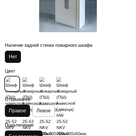
Наличие задней стенки пожарного шкафа
Нет
Цвет
Открывание
Правое
Левое
Подключение