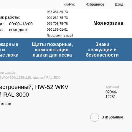
Укр
Рус
Избранное
Вход
067 387-39-73
ик работы:
099 262-75-73
Моя корзина
и:
09:00–18:00
099 705-75-78
с:
выходные
050 188-01-01
Перезвонить вам?
ожарные
Щиты пожарные,
Знаки
 и
комплектация,
эвакуации и
ые люки
ящики для песка
безопасности
ые шкафы
 WKV 600х1850х220, красный RAL 3000
встроенный, HW-52 WKV
Артикул
02044-
й RAL 3000
12251
 отзыв
В избранное