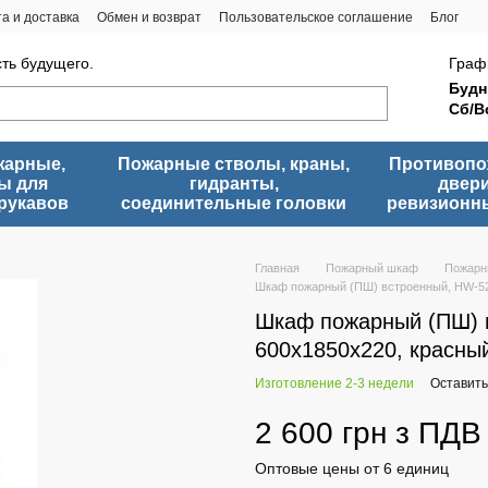
а и доставка
Обмен и возврат
Пользовательское соглашение
Блог
сть будущего.
Граф
Будн
Сб/В
жарные,
Пожарные стволы, краны,
Противоп
ы для
гидранты,
двери
рукавов
соединительные головки
ревизионн
Главная
Пожарный шкаф
Пожарн
Шкаф пожарный (ПШ) встроенный, HW-52
Шкаф пожарный (ПШ) 
600х1850х220, красны
Изготовление 2-3 недели
Оставить
2 600 грн з ПДВ
Оптовые цены от 6 единиц