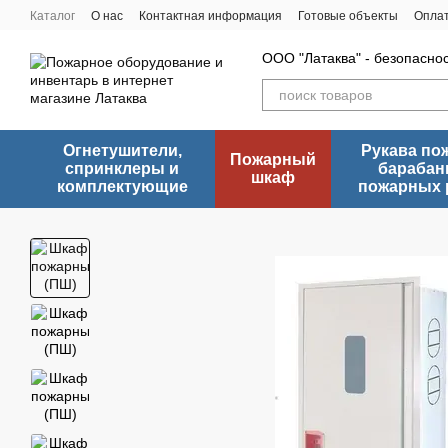
Перейти к основному контенту
Каталог
О нас
Контактная информация
Готовые объекты
Оплат
ООО "Латаква" - безопасно
Огнетушители,
Рукава по
Пожарный
спринклеры и
барабан
шкаф
комплектующие
пожарных 