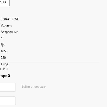
каз
02044-12251
Украина
Встроенный
4
Да
1850
220
1 год
нтия
тарий
Войти с помощью