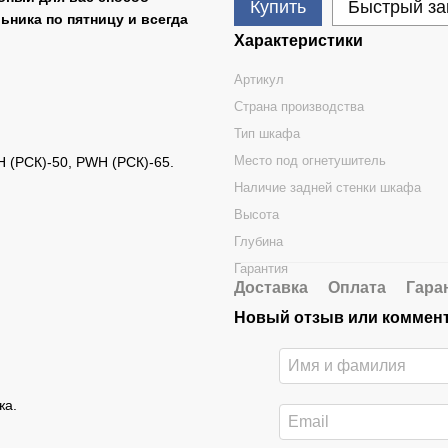
Купить
Быстрый за
ьника по пятницу и всегда
Характеристики
Артикул
Страна производства
Тип шкафа
Место под огнетушитель
 (РСК)-50, PWH (РСК)-65.
Наличие задней стенки шкафа
Высота
Глубина
Гарантия
Доставка
Оплата
Гара
Новый отзыв или коммен
жа.