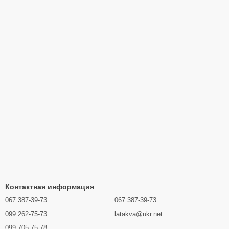
Контактная информация
067 387-39-73
067 387-39-73
099 262-75-73
latakva@ukr.net
099 705-75-78