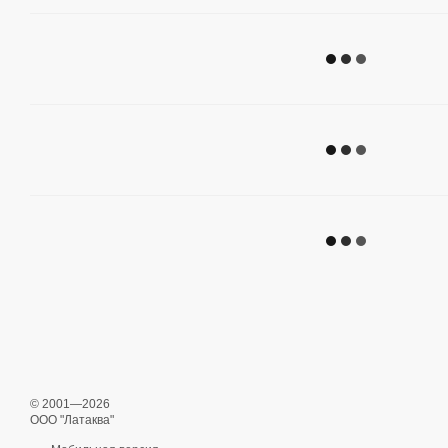
© 2001—2026
ООО "Латаква"