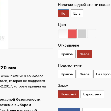
Наличие задней стенки пожар
Нет
Есть
Цвет
Открывание
Правое
Левое
Подключение
220 мм
Правое
Левое
Без прос
анавливается в складских
тали, которая не поддается
Замок
-2:2017, которые пришли на
Почтовый
Евро-ручка
ожарной безопасности.
оможем с выбором
бный для вас способ