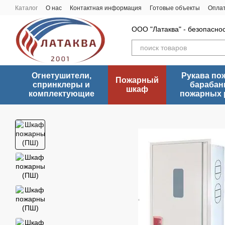
Перейти к основному контенту
Каталог
О нас
Контактная информация
Готовые объекты
Оплат
ООО "Латаква" - безопасно
Огнетушители,
Рукава по
Пожарный
спринклеры и
барабан
шкаф
комплектующие
пожарных 