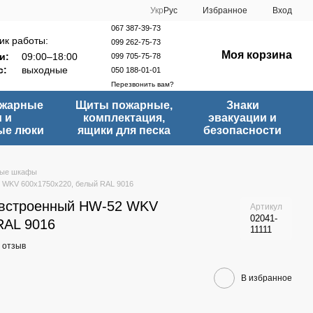
Укр
Рус
Избранное
Вход
067 387-39-73
ик работы:
099 262-75-73
Моя корзина
и:
09:00–18:00
099 705-75-78
с:
выходные
050 188-01-01
Перезвонить вам?
ожарные
Щиты пожарные,
Знаки
 и
комплектация,
эвакуации и
ые люки
ящики для песка
безопасности
ые шкафы
 WKV 600х1750х220, белый RAL 9016
 встроенный HW-52 WKV
Артикул
02041-
RAL 9016
11111
 отзыв
В избранное