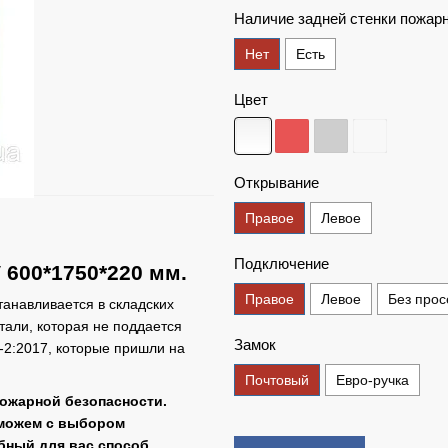
Наличие задней стенки пожар
Нет
Есть
Цвет
Открывание
Правое
Левое
Подключение
600*1750*220 мм.
Правое
Левое
Без прос
анавливается в складских
тали, которая не поддается
Замок
-2:2017, которые пришли на
Почтовый
Евро-ручка
ожарной безопасности.
оможем с выбором
бный для вас способ