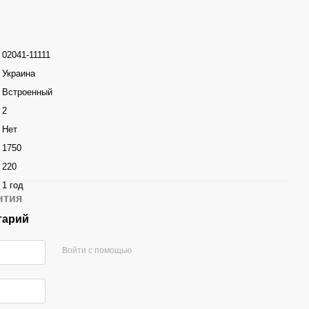
02041-11111
Украина
Встроенный
2
Нет
1750
220
1 год
нтия
тарий
Войти с помощью