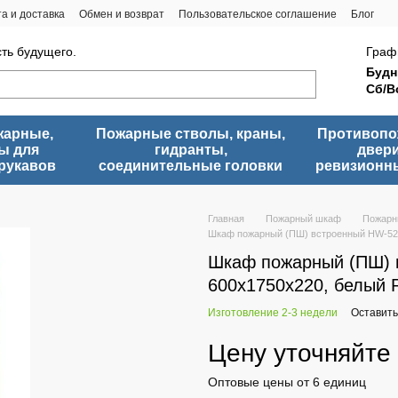
а и доставка
Обмен и возврат
Пользовательское соглашение
Блог
сть будущего.
Граф
Будн
Сб/В
жарные,
Пожарные стволы, краны,
Противоп
ы для
гидранты,
двери
рукавов
соединительные головки
ревизионн
Главная
Пожарный шкаф
Пожарн
Шкаф пожарный (ПШ) встроенный HW-52
Шкаф пожарный (ПШ)
600х1750х220, белый 
Изготовление 2-3 недели
Оставить
Цену уточняйте
Оптовые цены от 6 единиц