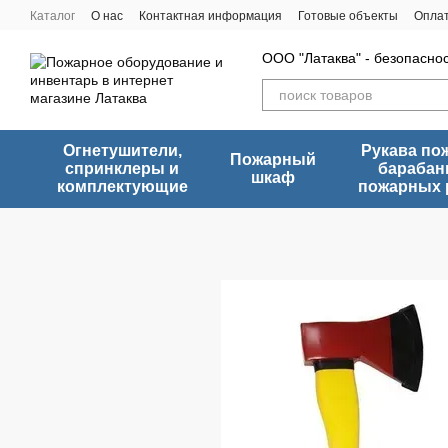
Перейти к основному контенту
Каталог
О нас
Контактная информация
Готовые объекты
Оплат
ООО "Латаква" - безопасно
Огнетушители,
Рукава по
Пожарный
спринклеры и
барабан
шкаф
комплектующие
пожарных 