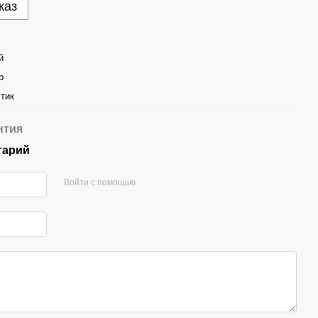
каз
й
р
тик
нтия
тарий
Войти с помощью