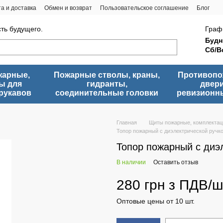
а и доставка
Обмен и возврат
Пользовательское соглашение
Блог
сть будущего.
Граф
Будн
Сб/В
жарные,
Пожарные стволы, краны,
Противоп
ы для
гидранты,
двери
рукавов
соединительные головки
ревизионн
Главная
Щиты пожарные, комплектаци
Топор пожарный с диэлектрической ручк
Топор пожарный с диэ
В наличии
Оставить отзыв
280 грн з ПДВ/ш
Оптовые цены от 10 шт.