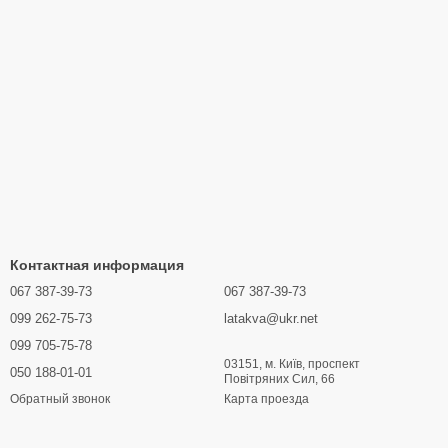
Контактная информация
067 387-39-73
067 387-39-73
099 262-75-73
latakva@ukr.net
099 705-75-78
03151, м. Київ, проспект
050 188-01-01
Повітряних Сил, 66
Карта проезда
Обратный звонок