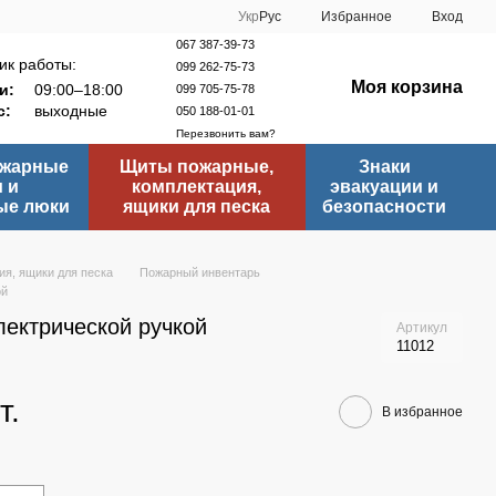
Укр
Рус
Избранное
Вход
067 387-39-73
ик работы:
099 262-75-73
Моя корзина
и:
09:00–18:00
099 705-75-78
с:
выходные
050 188-01-01
Перезвонить вам?
ожарные
Щиты пожарные,
Знаки
 и
комплектация,
эвакуации и
ые люки
ящики для песка
безопасности
я, ящики для песка
Пожарный инвентарь
ой
лектрической ручкой
Артикул
11012
т.
В избранное