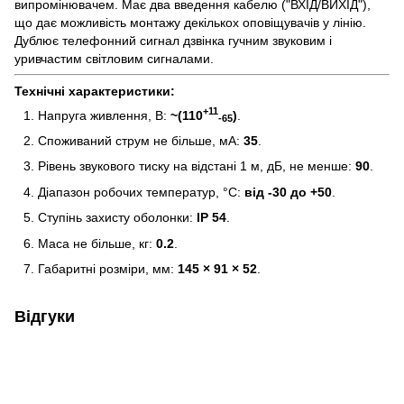
випромінювачем. Має два введення кабелю ("ВХІД/ВИХІД"),
що дає можливість монтажу декількох оповіщувачів у лінію.
Дублює телефонний сигнал дзвінка гучним звуковим і
уривчастим світловим сигналами.
Технічні характеристики:
+11
Напруга живлення, В:
~(110
)
.
-65
Споживаний струм не більше, мА:
35
.
Рівень звукового тиску на відстані 1 м, дБ, не менше:
90
.
Діапазон робочих температур, °С:
від -30 до +50
.
Ступінь захисту оболонки:
IP 54
.
Маса не більше, кг:
0.2
.
Габаритні розміри, мм:
145 × 91 × 52
.
Відгуки