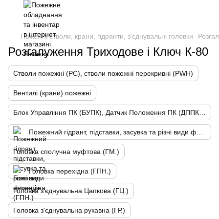
Пожежні стволи, крани, гідранти, з'єднувальні головки
Розгал
Розгалуження Триходове і Ключ К-80
Стволи пожежні (РС), стволи пожежні перекривні (PWH)
Вентилі (крани) пожежні
Блок Управління ПК (БУПК), Датчик Положення ПК (ДППК), СОМК
Пожежний гідрант, підставки, засувка та різні види фланців
Головка сполучна муфтова (ГМ.)
Головка перехідна (ГПН.)
Головка з'єднувальна Цапкова (ГЦ.)
Головка з'єднувальна рукавна (ГР.)