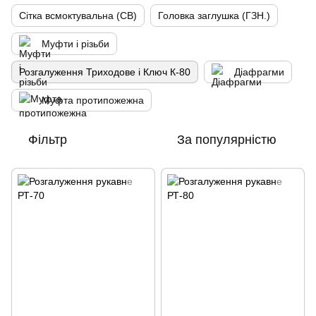
Сітка всмоктувальна (СВ)
Головка заглушка (ГЗН.)
Муфти і різьби
Розгалуження Триходове і Ключ К-80
Діафрагми
Муфта протипожежна
Фільтр
За популярністю