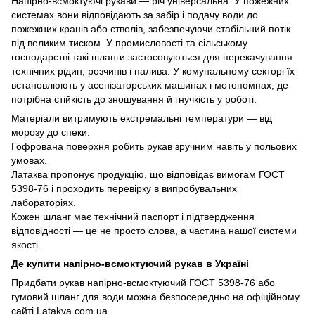
Напірно-всмоктуючі рукави — річ універсальна. У пожежних
системах вони відповідають за забір і подачу води до
пожежних кранів або стволів, забезпечуючи стабільний потік
під великим тиском. У промисловості та сільському
господарстві такі шланги застосовуються для перекачування
технічних рідин, розчинів і палива. У комунальному секторі їх
встановлюють у асенізаторських машинах і мотопомпах, де
потрібна стійкість до зношування й гнучкість у роботі.
Матеріали витримують екстремальні температури — від
морозу до спеки.
Гофрована поверхня робить рукав зручним навіть у польових
умовах.
Латаква пропонує продукцію, що відповідає вимогам ГОСТ
5398-76 і проходить перевірку в випробувальних
лабораторіях.
Кожен шланг має технічний паспорт і підтвердження
відповідності — це не просто слова, а частина нашої системи
якості.
Де купити напірно-всмоктуючий рукав в Україні
Придбати рукав напірно-всмоктуючий ГОСТ 5398-76 або
гумовий шланг для води можна безпосередньо на офіційному
сайті Latakva.com.ua.