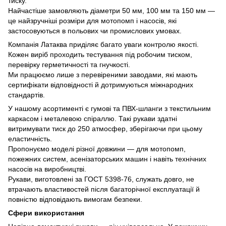
тиску.
Найчастіше замовляють діаметри 50 мм, 100 мм та 150 мм —
це найзручніші розміри для мотопомп і насосів, які
застосовуються в польових чи промислових умовах.
Компанія Латаква приділяє багато уваги контролю якості.
Кожен виріб проходить тестування під робочим тиском,
перевірку герметичності та гнучкості.
Ми працюємо лише з перевіреними заводами, які мають
сертифікати відповідності й дотримуються міжнародних
стандартів.
У нашому асортименті є гумові та ПВХ-шланги з текстильним
каркасом і металевою спіраллю. Такі рукави здатні
витримувати тиск до 250 атмосфер, зберігаючи при цьому
еластичність.
Пропонуємо моделі різної довжини — для мотопомп,
пожежних систем, асенізаторських машин і навіть технічних
насосів на виробництві.
Рукави, виготовлені за ГОСТ 5398-76, служать довго, не
втрачають властивостей після багаторічної експлуатації й
повністю відповідають вимогам безпеки.
Сфери використання