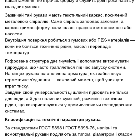
навантаження, не втрачає форму й служить довгі роки навіть у
складних умовах.
Зазвичай такі рукави мають текстильний каркас, посилений
металевою спіраллю. Саме спіраль запобігає заломам, а
каркас тримає форму, коли шланг працює з мотопомпою або
насосом.
Внутрішня поверхня робиться з гумових або ПВХ-матеріалів —
вони не бояться технічних рідин, масел і перепадів
температур.
Гофрована структура дає гнучкість і допомагає витримувати
гідроудари, що часто трапляється під час запуску системи.
На кінцях рукава встановлена арматура, яка забезпечує
герметичне з’єднання — важливий момент, щоб уникнути
втрат тиску.
Завдяки своїй універсальності ці шланги підходять не тільки
для води, а й для паливних сумішей, розчинів і технічних
рідин, що використовуються у промислових чи господарських
системах.
Класифікація та технічні параметри рукава
За стандартами ГОСТ 5398 і ГОСТ 5398-76, напірні та
всмоктувальні рукави поділяють за типом, діаметром і класом