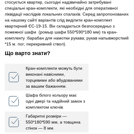
стосується квартир, сьогодні надзвичайно затребувані
спеціальні кран-комплекти, які необхідні для оперативної
ліквідації наслідків локальних спалахів. Серед запропонованих
на нашому сайті варіантів слід виділити кран-комплект
квартирний ЄС-19-15. Він складається безпосередньо з
пожежної шафи (ромыр шафи 550*590*180 мм) та кран-
комплекту :барабан для намотки рукава; рукав напывжорсткий
*15 м. пог; перекривний ствол).
Що варто знати?
Кран-комплекти можуть бути
виконані навісними,
торцевими або вбудованими
за вашим бажанням.
Шафа білого кольору має
одні двері та надійний замок з
комплектом ключів.
Габаритні розміри —
550*180*590 мм, а товщина
стінок — 8 мм.