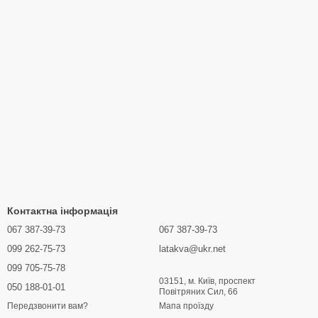
Контактна інформація
067 387-39-73
067 387-39-73
099 262-75-73
latakva@ukr.net
099 705-75-78
03151, м. Київ, проспект
050 188-01-01
Повітряних Сил, 66
Мапа проїзду
Передзвонити вам?