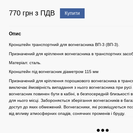
770 грн з ПДВ
Купити
Опис
Кронштейн транспортний для вогнегасника ВП-3 (ВП-3).
Призначений для кріплення вогнегасника в транспортних засоб
Матеріал: сталь.
Кронштейн під вогнегасник діаметром 115 мм
Призначений для кріплення порошкового вогнегасника в трансп
виключає ймовірність випадання з нього вогнегасника при русі 
вогнегасник повинен бути в кабіні, в безпосередній близькості 
для нього місці. Забороняється зберігання вогнегасників в багаж
доступ до яких обмежений. Вогнегасники, які розміщуються по
від впливу атмосферних опадів, сонячних променів і бруду.