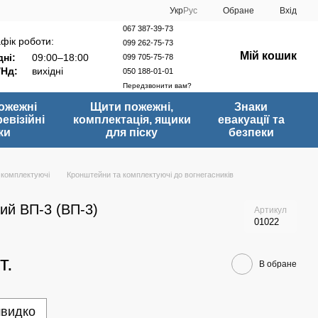
Укр
Рус
Обране
Вхід
067 387-39-73
фік роботи:
099 262-75-73
Мій кошик
ні:
09:00–18:00
099 705-75-78
/Нд:
вихідні
050 188-01-01
Передзвонити вам?
ожежні
Щити пожежні,
Знаки
ревізійні
комплектація, ящики
евакуації та
ки
для піску
безпеки
 комплектуючі
Кронштейни та комплектуючі до вогнегасників
ий ВП-3 (ВП-3)
Артикул
01022
т.
В обране
швидко