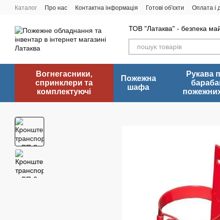
Перейти до основного контенту
Каталог
Про нас
Контактна інформація
Готові об'єкти
Оплата і 
ТОВ "Латаква" - безпека ма
Вогнегасники,
Рукава 
Пожежна
спринклери та
бараба
шафа
комплектуючі
пожежних