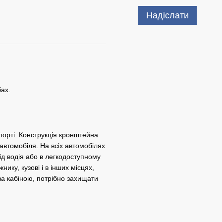
Надіслати
786 грн з ПДВ
Купит
ах.
орті. Конструкція кронштейна
автомобіля. На всіх автомобілях
від водія або в легкодоступному
нику, кузові і в інших місцях,
за кабіною, потрібно захищати