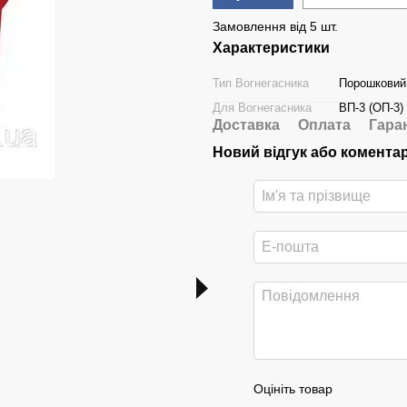
Замовлення від 5 шт.
Характеристики
Тип Вогнегасника
Порошковий
Для Вогнегасника
ВП-3 (ОП-3)
Доставка
Оплата
Гара
Новий відгук або комента
ВП-3 (ОП-3) + Хомут + Крон
Кронштейн транспортний
Вогнег
ВП-3 (ВП-3)
ВП-3(з)
Оцініть товар
120 грн з ПДВ
650 грн