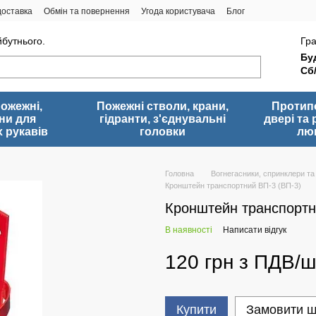
доставка
Обмін та повернення
Угода користувача
Блог
йбутнього.
Гра
Буд
Сб
пожежні,
Пожежні стволи, крани,
Протип
ни для
гідранти, з'єднувальні
двері та 
 рукавів
головки
лю
Головна
Вогнегасники, спринклери та
Кронштейн транспортний ВП-3 (ВП-3)
Кронштейн транспортн
В наявності
Написати відгук
120 грн з ПДВ/ш
Купити
Замовити 