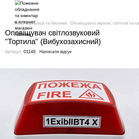
Знаки евакуації та безпеки
Оповіщувачі звукові, світлові та с
Оповіщувач світлозвуковий
"Тортила" (Вибухозахисний)
Артикул:
01145
Написати відгук