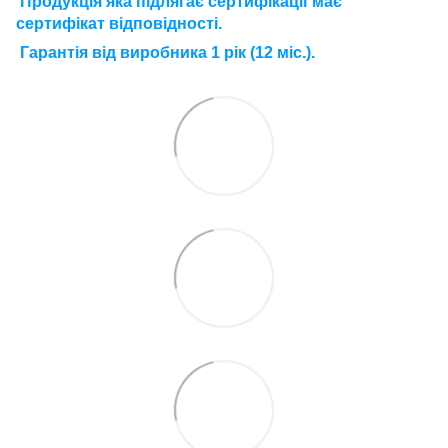
П
родукція яка підлягає сертифікації має
сертифікат відповідності.
Г
арантія від виробника 1 рік (12 міс.).