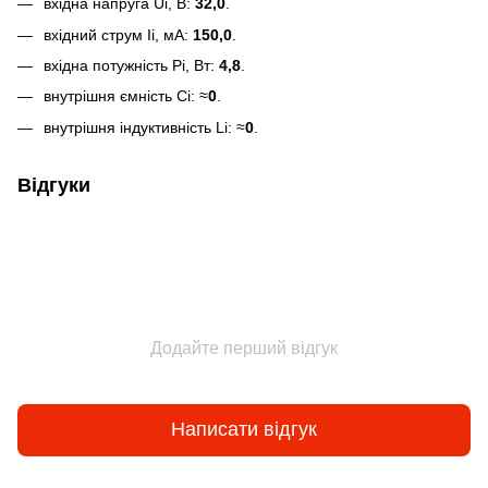
вхідна напруга Ui, В:
32,0
.
вхідний струм Ii, мА:
150,0
.
вхідна потужність Рі, Вт:
4,8
.
внутрішня ємність Ci: ≈
0
.
внутрішня індуктивність Li: ≈
0
.
Відгуки
Додайте перший відгук
Написати відгук