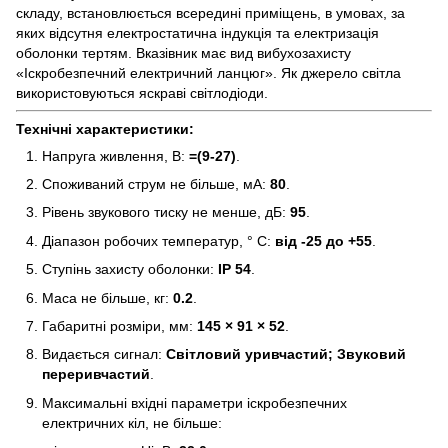
складу, встановлюється всередині приміщень, в умовах, за
яких відсутня електростатична індукція та електризація
оболонки тертям. Вказівник має вид вибухозахисту
«Іскробезпечний електричний ланцюг». Як джерело світла
використовуються яскраві світлодіоди.
Технічні характеристики:
Напруга живлення, В:
=(9-27)
.
Споживаний струм не більше, мА:
80
.
Рівень звукового тиску не менше, дБ:
95
.
Діапазон робочих температур, ° С:
від -25 до +55
.
Ступінь захисту оболонки:
IP
54
.
Маса не більше, кг:
0.2
.
Габаритні розміри, мм:
145 × 91 × 52
.
Видається сигнал:
Світловий уривчастий; Звуковий
переривчастий
.
Максимальні вхідні параметри іскробезпечних
електричних кіл, не більше: