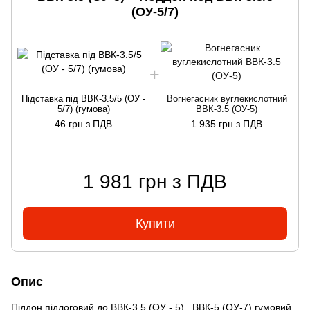
(ОУ-5/7)
Підставка під ВВК-3.5/5 (ОУ -
Вогнегасник вуглекислотний
В
5/7) (гумова)
ВВК-3.5 (ОУ-5)
46 грн з ПДВ
1 935 грн з ПДВ
1 981 грн з ПДВ
Купити
Опис
Піддон підлоговий до ВВК-3.5 (ОУ - 5) , ВВК-5 (ОУ-7) гумовий