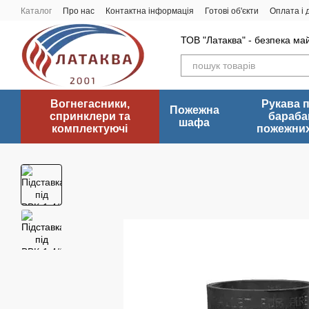
Перейти до основного контенту
Каталог
Про нас
Контактна інформація
Готові об'єкти
Оплата і 
ТОВ "Латаква" - безпека ма
Вогнегасники,
Рукава 
Пожежна
спринклери та
бараба
шафа
комплектуючі
пожежних