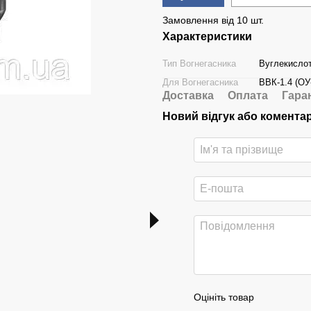
Замовлення від 10 шт.
Характеристики
Тип Вогнегасника
Вуглекисло
Для Вогнегасника
ВВК-1.4 (ОУ-
Доставка
Оплата
Гара
Новий відгук або комента
ВВК-1.4 (ОУ-2) + Наклейка Ог
Підставка під ВВК-1,4/2
Вогнега
(ОУ-2/3) (гумова)
вуглеки
Оцініть товар
(ОУ-2)
52 грн з ПДВ