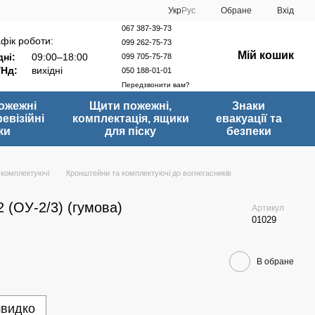
Укр
Рус
Обране
Вхід
067 387-39-73
фік роботи:
099 262-75-73
Мій кошик
ні:
09:00–18:00
099 705-75-78
/Нд:
вихідні
050 188-01-01
Передзвонити вам?
ожежні
Щити пожежні,
Знаки
ревізійні
комплектація, ящики
евакуації та
ки
для піску
безпеки
 комплектуючі
Кронштейни та комплектуючі до вогнегасників
2 (ОУ-2/3) (гумова)
Артикул
01029
.
В обране
швидко