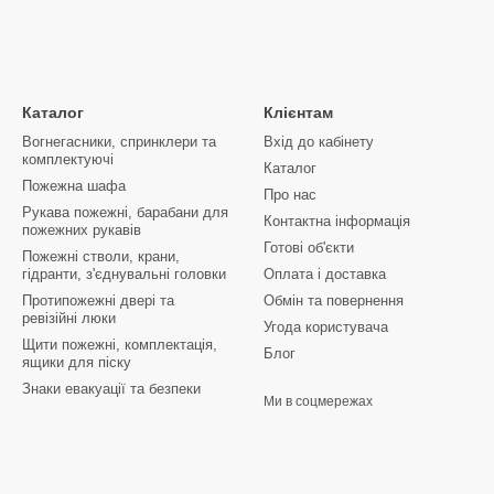
Каталог
Клієнтам
Вогнегасники, спринклери та
Вхід до кабінету
комплектуючі
Каталог
Пожежна шафа
Про нас
Рукава пожежні, барабани для
Контактна інформація
пожежних рукавів
Готові об'єкти
Пожежні стволи, крани,
гідранти, з'єднувальні головки
Оплата і доставка
Протипожежні двері та
Обмін та повернення
ревізійні люки
Угода користувача
Щити пожежні, комплектація,
Блог
ящики для піску
Знаки евакуації та безпеки
Ми в соцмережах