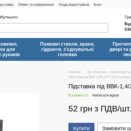
доставка
Обмін та повернення
Угода користувача
Блог
йбутнього.
Гра
Буд
Сб
пожежні,
Пожежні стволи, крани,
Протип
ни для
гідранти, з'єднувальні
двері та 
 рукавів
головки
лю
Головна
Вогнегасники, спринклери та
Підставка під ВВК-1,4/2 (ОУ-2/3) (гумова)
Підставка під ВВК-1,4/
В наявності
Написати відгук
52 грн з ПДВ/шт
Купити
Замовити 