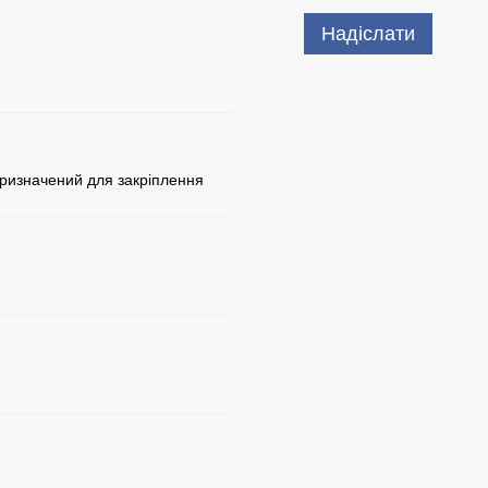
Надіслати
75 грн з ПДВ
Купити
 призначений для закріплення