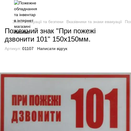
Знаки евакуації та безпеки
Вказівники та знаки евакуації
По
Пожежний знак "При пожежі
дзвонити 101" 150х150мм.
Артикул:
01107
Написати відгук