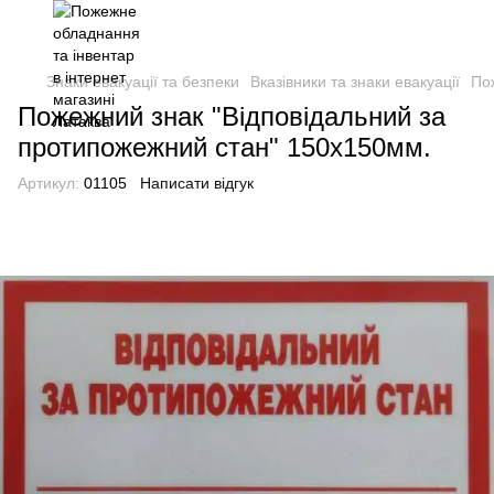
Знаки евакуації та безпеки
Вказівники та знаки евакуації
По
Пожежний знак "Відповідальний за
протипожежний стан" 150х150мм.
Артикул:
01105
Написати відгук