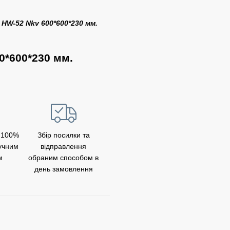
HW-52 Nkv 600*600
*230 мм.
0*600*230 мм.
 100%
Збір посилки та
учним
відправлення
м
обраним способом в
день замовлення