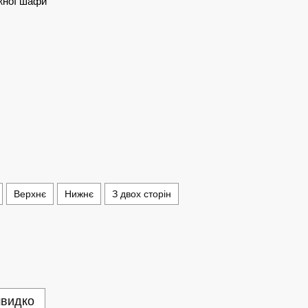
ежної шафи
Верхнє
Нижнє
З двох сторін
швидко