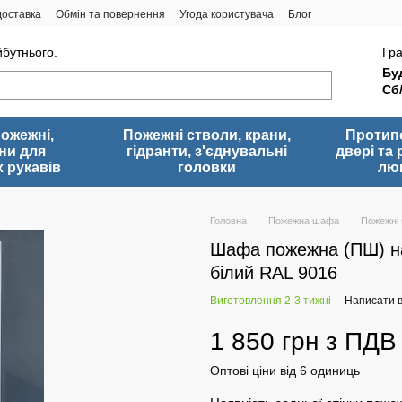
доставка
Обмін та повернення
Угода користувача
Блог
йбутнього.
Гра
Буд
Сб
пожежні,
Пожежні стволи, крани,
Протип
ни для
гідранти, з'єднувальні
двері та 
 рукавів
головки
лю
Головна
Пожежна шафа
Пожежні
Шафа пожежна (ПШ) на
білий RAL 9016
Виготовлення 2-3 тижні
Написати в
1 850 грн з ПДВ
Оптові ціни від 6 одиниць