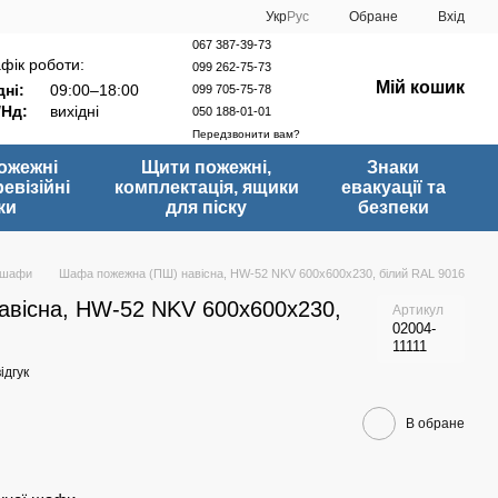
Укр
Рус
Обране
Вхід
067 387-39-73
фік роботи:
099 262-75-73
Мій кошик
ні:
09:00–18:00
099 705-75-78
/Нд:
вихідні
050 188-01-01
Передзвонити вам?
ожежні
Щити пожежні,
Знаки
ревізійні
комплектація, ящики
евакуації та
ки
для піску
безпеки
 шафи
Шафа пожежна (ПШ) навісна, HW-52 NKV 600х600х230, білий RAL 9016
вісна, HW-52 NKV 600х600х230,
Артикул
02004-
11111
ідгук
В обране