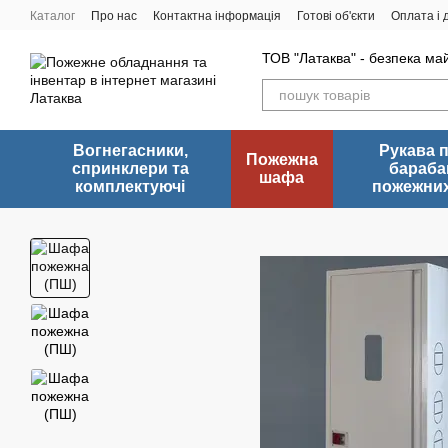
Перейти до основного контенту
Каталог
Про нас
Контактна інформація
Готові об'єкти
Оплата і 
ТОВ "Латаква" - безпека ма
Вогнегасники,
Рукава 
Пожежна
спринклери та
бараба
шафа
комплектуючі
пожежних