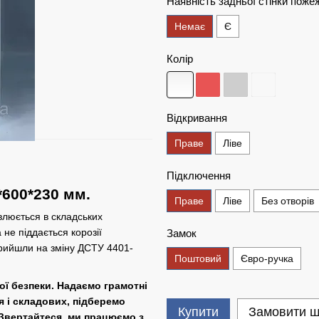
Наявність задньої стінки пож
Немає
Є
Колір
Відкривання
Праве
Ліве
Підключення
600*230 мм.
Праве
Ліве
Без отворів
люється в складських
 не піддається корозії
Замок
прийшли на зміну ДСТУ 4401-
Поштовий
Євро-ручка
ої безпеки. Надаємо грамотні
я і складових, підберемо
Купити
Замовити 
 Звертайтеся, ми працюємо з