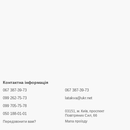
Контактна інформація
067 387-39-73
067 387-39-73
099 262-75-73
latakva@ukr.net
099 705-75-78
03151, м. Київ, проспект
050 188-01-01
Повітряних Сил, 66
Мапа проїзду
Передзвонити вам?