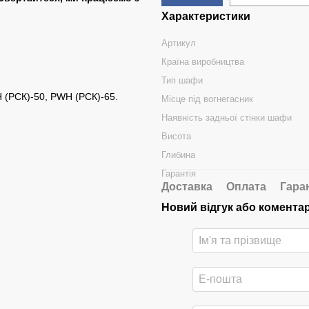
Характеристики
Артикул
Країна виробництва
Тип шафи
 (РСК)-50, PWH (РСК)-65.
Місце під вогнегасник
Наявність задньої стінки шафи
Висота
Глибина
Гарантія
Доставка
Оплата
Гара
Новий відгук або комента