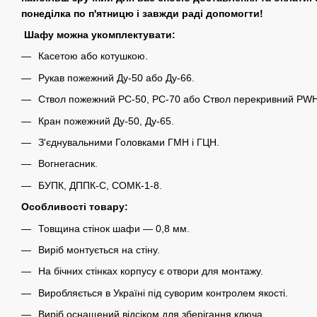
понеділка по п'ятницю і завжди раді допомогти!
Шафу можна укомплектувати:
Касетою або котушкою.
Рукав пожежний Ду-50 або Ду-66.
Ствол пожежний РС-50, РС-70 або Ствол перекривний PWH
Кран пожежний Ду-50, Ду-65.
З'єднувальними Головками ГМН і ГЦН.
Вогнегасник.
БУПК, ДППК-С, СОМК-1-8.
Особливості товару:
Товщина стінок шафи ― 0,8 мм.
Виріб монтується на стіну.
На бічних стінках корпусу є отвори для монтажу.
Виробляється в Україні під суворим контролем якості.
Виріб оснащений відсіком для зберігання ключа.