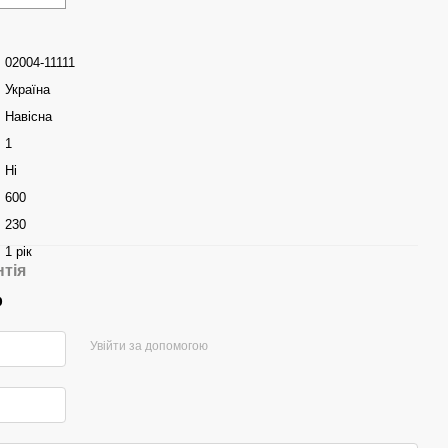
02004-11111
Україна
Навісна
1
Ні
600
230
1 рік
нтія
р
Увійти за допомогою