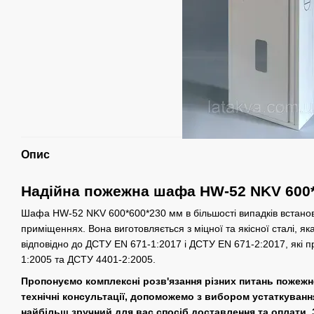
Опис
Надійна пожежна шафа HW-52 NKV 600*
Шафа HW-52 NKV 600*600*230 мм в більшості випадків встанов
приміщеннях. Вона виготовляється з міцної та якісної сталі, яка
відповідно до ДСТУ EN 671-1:2017 і ДСТУ EN 671-2:2017, які 
1:2005 та ДСТУ 4401-2:2005.
Пропонуємо комплексні розв'язання різних питань пожежн
технічні консультації, допоможемо з вибором устаткуванн
найбільш зручний для вас спосіб доставлення та оплати.