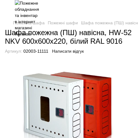
Пожежна шафа
Пожежні шафи
Шафа пожежна (ПШ) навісн
Шафа пожежна (ПШ) навісна, HW-52
NKV 600х600х220, білий RAL 9016
Артикул:
02003-11111
Написати відгук