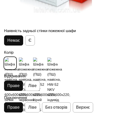
Наявність задньої стінки пожежної шафи
Немає
Є
Колір
Відкривання
Праве
Ліве
Підключення
Праве
Ліве
Без отворів
Верхнє