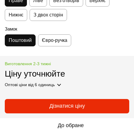
Праве
Ліве
Без отворів
Верхнє
Нижнє
З двох сторін
Замок
Поштовий
Євро-ручка
Виготовлення 2-3 тижні
Ціну уточнюйте
Оптові ціни
від 6 одиниць
Дізнатися ціну
До обране