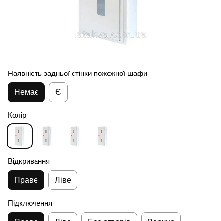
Наявність задньої стінки пожежної шафи
Немає
Є
Колір
Відкривання
Праве
Ліве
Підключення