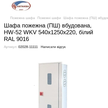
Пожежна шафа
Пожежні шафи
Шафа пожежна (ПШ) вбудов
Шафа пожежна (ПШ) вбудована,
HW-52 WKV 540х1250х220, білий
RAL 9016
Артикул:
02028-11111
Написати відгук