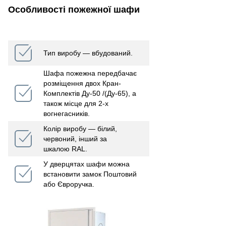
Особливості пожежної шафи
Тип виробу ― вбудований.
Шафа пожежна передбачає
розміщення двох Кран-
Комплектів Дy-50 /(Дy-65), а
також місце для 2-х
вогнегасників.
Колір виробу ― білий,
червоний, інший за
шкалою RAL.
У дверцятах шафи можна
встановити замок Поштовий
або Євроручка.