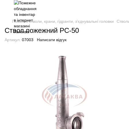
Пожежні стволи, крани, гідранти, з'єднувальні головки
Стволи
Ствол пожежний РС-50
Артикул:
07003
Написати відгук