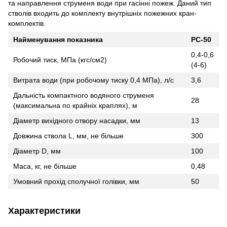
та направлення струменя води при гасінні пожеж. Даний тип
стволів входить до комплекту внутрішніх пожежних кран-
комплектів.
Найменування показника
РС-50
0,4-0,6
Робочий тиск, МПа (кгс/см2)
(4-6)
Витрата води (при робочому тиску 0,4 МПа), л/с
3,6
Дальність компактного водяного струменя
28
(максимальна по крайніх краплях), м
Діаметр вихідного отвору насадки, мм
13
Довжина ствола L, мм, не більше
300
Діаметр D, мм
100
Маса, кг, не більше
0,48
Умовний прохід сполучної голівки, мм
50
Характеристики