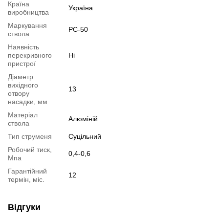
Країна
Україна
виробництва
Маркування
РС-50
ствола
Наявність
перекривного
Ні
пристрої
Діаметр
вихідного
13
отвору
насадки, мм
Матеріал
Алюміній
ствола
Тип струменя
Суцільний
Робочий тиск,
0,4-0,6
Мпа
Гарантійний
12
термін, міс.
Відгуки