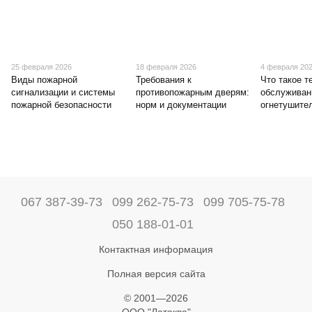
25 февраля 2026
18 февраля 2026
4 февраля 20
Виды пожарной
Требования к
Что такое т
сигнализации и системы
противопожарным дверям:
обслуживан
пожарной безопасности
норм и документации
огнетушите
067 387-39-73
099 262-75-73
099 705-75-78
050 188-01-01
Контактная информация
Полная версия сайта
© 2001—2026