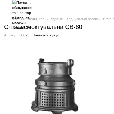
Пожежні стволи, крани, гідранти, з'єднувальні головки
Сітка 
Сітка всмоктувальна СВ-80
Артикул:
50029
Написати відгук