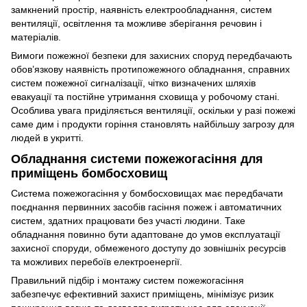
замкнений простір, наявність електрообладнання, систем
вентиляції, освітлення та можливе зберігання речовин і
матеріалів.
Вимоги пожежної безпеки для захисних споруд передбачають
обов’язкову наявність протипожежного обладнання, справних
систем пожежної сигналізації, чітко визначених шляхів
евакуації та постійне утримання сховища у робочому стані.
Особлива увага приділяється вентиляції, оскільки у разі пожежі
саме дим і продукти горіння становлять найбільшу загрозу для
людей в укритті.
Обладнання системи пожежогасіння для
приміщень бомбосховищ
Система пожежогасіння у бомбосховищах має передбачати
поєднання первинних засобів гасіння пожеж і автоматичних
систем, здатних працювати без участі людини. Таке
обладнання повинно бути адаптоване до умов експлуатації
захисної споруди, обмеженого доступу до зовнішніх ресурсів
та можливих перебоїв електроенергії.
Правильний підбір і монтажу систем пожежогасіння
забезпечує ефективний захист приміщень, мінімізує ризик