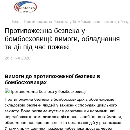
Блог
Протипожежна безпека у бомбосховищі: вимоги, обладна
Протипожежна безпека у
бомбосховищі: вимоги, обладнання
та дії під час пожежі
28 січня 2026
Вимоги до протипожежної безпеки в
бомбосховищах
Протипожежна безпека в бомбосховищах є обов’язковою
складовою безпеки людей у захисних спорудах цивільного
захисту. Вона регламентується державними нормами, які
передбачають комплекс заходів щодо запобігання займання,
обмеження поширення вогню та організації дій у разі пожежі.
У таких приміщеннях пожежна небезпека зростає через