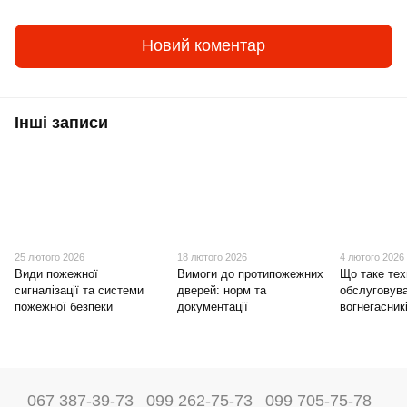
Новий коментар
Інші записи
25 лютого 2026
18 лютого 2026
4 лютого 2026
Види пожежної
Вимоги до протипожежних
Що таке тех
сигналізації та системи
дверей: норм та
обслуговув
пожежної безпеки
документації
вогнегасник
067 387-39-73
099 262-75-73
099 705-75-78