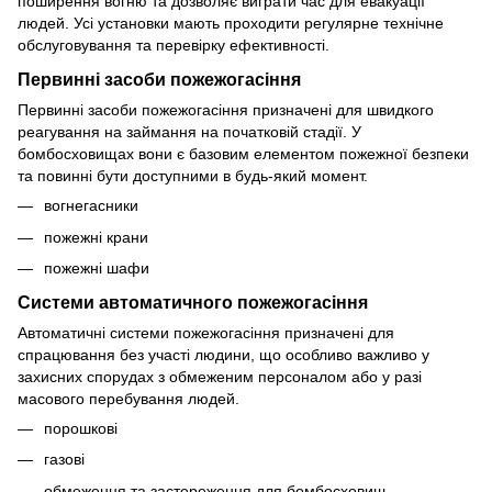
поширення вогню та дозволяє виграти час для евакуації
людей. Усі установки мають проходити регулярне технічне
обслуговування та перевірку ефективності.
Первинні засоби пожежогасіння
Первинні засоби пожежогасіння призначені для швидкого
реагування на займання на початковій стадії. У
бомбосховищах вони є базовим елементом пожежної безпеки
та повинні бути доступними в будь-який момент.
вогнегасники
пожежні крани
пожежні шафи
Системи автоматичного пожежогасіння
Автоматичні системи пожежогасіння призначені для
спрацювання без участі людини, що особливо важливо у
захисних спорудах з обмеженим персоналом або у разі
масового перебування людей.
порошкові
газові
обмеження та застереження для бомбосховищ