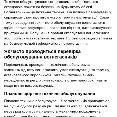
Технічне обслуговування вогнегасників є обов’язковою
складовою пожежної безпеки на будь-якому об’єкті.
Вогнегасник — це пожежна техніка, яка повинна перебувати у
справному стані протягом усього терміну експлуатації. Саме
тому проведення технічного обслуговування вогнегасників
здійснюється регулярно, незалежно від того, використовувався
пристрій чи ні. Порушення правил експлуатації вогнегасників
або пропуск установлених термінів ТО безпосередньо впливає
на безпеку людей і ефективність пожежогасіння.
Як часто проводиться перевірка
обслуговування вогнегасників
Періодичність проведення технічного обслуговування
залежить від типу вогнегасника, умов експлуатації та терміну,
встановленого виробником. Загальні технічні вимоги
передбачають регулярний контроль стану пристрою, навіть
якщо він не використовувався.
Планове щорічне технічне обслуговування
Планове технічне обслуговування вогнегасників проводиться
не рідше одного разу на рік. Під час такого ТО здійснюється
перевірка корпусу на наявність механічних пошкоджень,
корозії, стану балона, тиску в корпусі та працездатності