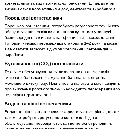
вогнегасника та виду вогнегасної речовини. Ці параметри
визначаються нормативними документами та виробником.
Порошкові вогнегасники
Порошкові вогнегасники
потребують регулярного технічного
обслуговування, оскільки стан порошку та тиск у корпусі
безпосередньо впливають на ефективність пожежогасіння.
Типовий інтервал перезарядки становить 1–2 роки та може
змінюватися залежно від умов зберігання і рекомендацій
виробника.
Вуглекислотні (CO₂) вогнегасники
Технічне обслуговування
вуглекислотних вогнегасників
включає обов’язкове зважування балона та контроль
можливого витоку газу. Навіть незначна втрата маси свідчить
про зниження робочого тиску і необхідність перезарядки або
перевірки герметичності.
Водяні та пінні вогнегасники
Водяні та пінні вогнегасники використовуються рідше, проте
також потребують регулярного контролю. Під час
обслуговування перевіряють стан вогнегасної речовини,
корпусу та пристрою подачі, а також дотримання