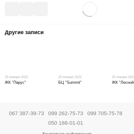
Другие записи
25 января 2022
25 января 2022
25 января 202
ЖК "Парус"
БЦ "Summit"
ЖК "Лесной
067 387-39-73
099 262-75-73
099 705-75-78
050 188-01-01
Контактная информация