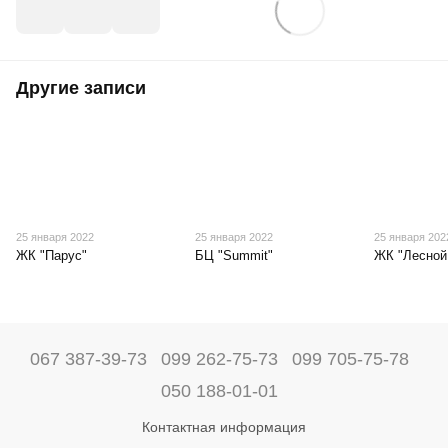
Другие записи
25 января 2022
25 января 2022
25 января 202
ЖК "Парус"
БЦ "Summit"
ЖК "Лесной
067 387-39-73
099 262-75-73
099 705-75-78
050 188-01-01
Контактная информация