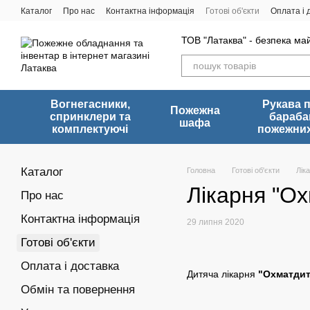
Перейти до основного контенту
Каталог
Про нас
Контактна інформація
Готові об'єкти
Оплата і 
ТОВ "Латаква" - безпека ма
Вогнегасники,
Рукава 
Пожежна
спринклери та
бараба
шафа
комплектуючі
пожежних
Каталог
Головна
Готові об'єкти
Лік
Лікарня "Ох
Про нас
Контактна інформація
29 липня 2020
Готові об'єкти
Оплата і доставка
Дитяча лікарня
"Охматдит
Обмін та повернення