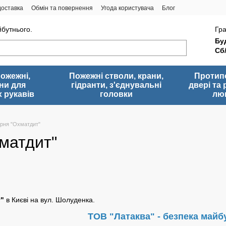
доставка
Обмін та повернення
Угода користувача
Блог
йбутнього.
Гра
Буд
Сб
пожежні,
Пожежні стволи, крани,
Протип
ни для
гідранти, з'єднувальні
двері та 
 рукавів
головки
лю
арня "Охматдит"
матдит"
"
в Києві на вул. Шолуденка.
ТОВ "Латаква" - безпека майб