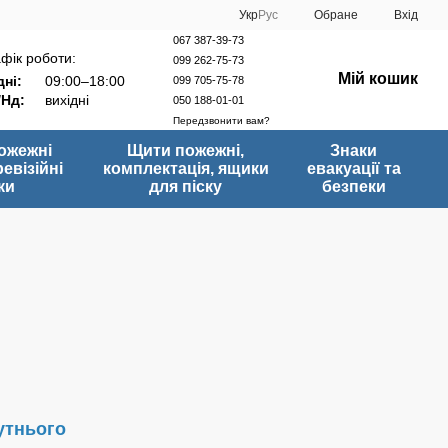
Укр
Рус
Обране
Вхід
067 387-39-73
фік роботи:
099 262-75-73
Мій кошик
ні:
09:00–18:00
099 705-75-78
/Нд:
вихідні
050 188-01-01
Передзвонити вам?
ожежні
Щити пожежні,
Знаки
ревізійні
комплектація, ящики
евакуації та
ки
для піску
безпеки
утнього