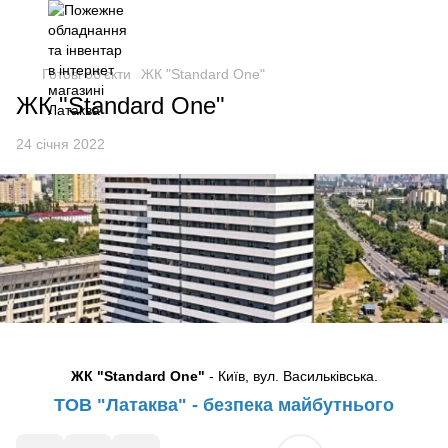
Готові об'єкти
ЖК "Standard One"
ЖК "Standard One"
24 січня 2022
ЖК "Standard One"
- Київ, вул. Васильківська.
ТОВ "Латаква" - безпека майбутнього