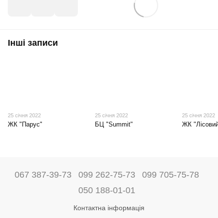
Інші записи
25 січня 2022
25 січня 2022
25 січня 2022
ЖК "Парус"
БЦ "Summit"
ЖК "Лісовий
067 387-39-73
099 262-75-73
099 705-75-78
050 188-01-01
Контактна інформація