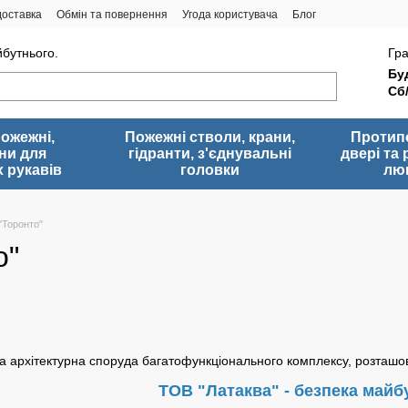
доставка
Обмін та повернення
Угода користувача
Блог
йбутнього.
Гра
Буд
Сб
пожежні,
Пожежні стволи, крани,
Протип
ни для
гідранти, з'єднувальні
двері та 
 рукавів
головки
лю
"Торонто"
о"
а архітектурна споруда багатофункціонального комплексу, розташова
ТОВ "Латаква" - безпека майб