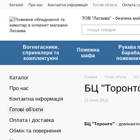
Перейти до основного контенту
Каталог
Про нас
Контактна інформація
Готові об'єкти
Оплата і 
ТОВ "Латаква" - безпека ма
Вогнегасники,
Рукава 
Пожежна
спринклери та
бараба
шафа
комплектуючі
пожежних
Каталог
Головна
Готові об'єкти
БЦ 
БЦ "Торонт
Про нас
Контактна інформація
21 січня 2022
Готові об'єкти
Оплата і доставка
БЦ "Торонто"
- домінантн
Обмін та повернення