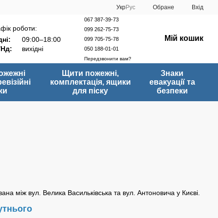
Укр
Рус
Обране
Вхід
067 387-39-73
фік роботи:
099 262-75-73
Мій кошик
ні:
09:00–18:00
099 705-75-78
/Нд:
вихідні
050 188-01-01
Передзвонити вам?
ожежні
Щити пожежні,
Знаки
ревізійні
комплектація, ящики
евакуації та
ки
для піску
безпеки
на між вул. Велика Васильківська та вул. Антоновича у Києві.
утнього