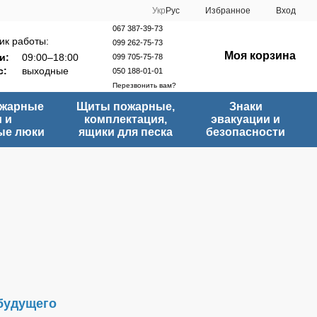
Укр
Рус
Избранное
Вход
067 387-39-73
ик работы:
099 262-75-73
Моя корзина
и:
09:00–18:00
099 705-75-78
с:
выходные
050 188-01-01
Перезвонить вам?
ожарные
Щиты пожарные,
Знаки
 и
комплектация,
эвакуации и
ые люки
ящики для песка
безопасности
 будущего