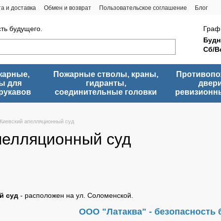
а и доставка
Обмен и возврат
Пользовательское соглашение
Блог
сть будущего.
Граф
Будн
Сб/В
жарные,
Пожарные стволы, краны,
Противоп
ы для
гидранты,
двери
рукавов
соединительные головки
ревизионн
Киевский апелляционный суд
пелляционный суд
й суд
- расположен на ул. Соломенской.
ООО "Латаква" - безопасность