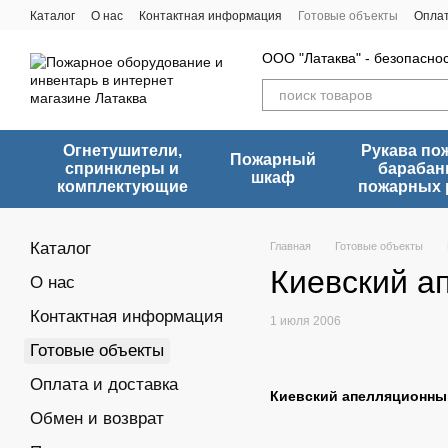
Перейти к основному контенту
Каталог
О нас
Контактная информация
Готовые объекты
Оплат
ООО "Латаква" - безопасно
Огнетушители,
Рукава по
Пожарный
спринклеры и
барабан
шкаф
комплектующие
пожарных 
Каталог
Главная
Готовые объекты
Киевский а
О нас
Контактная информация
1 июля 2006
Готовые объекты
Оплата и доставка
Киевский апелляционны
Обмен и возврат