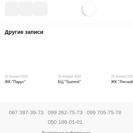
Другие записи
25 января 2022
25 января 2022
25 января 202
ЖК "Парус"
БЦ "Summit"
ЖК "Лесной
067 387-39-73
099 262-75-73
099 705-75-78
050 188-01-01
Контактная информация